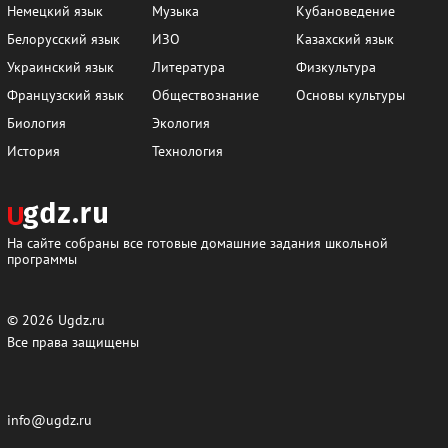
195
196
197
198
199
200
Немецкий язык
Музыка
Кубановедение
Белорусский язык
ИЗО
Казахский язык
201
202
203
204
205
206-207
Украинский язык
Литература
Физкультура
208
209
210
211-213
Французский язык
Обществознание
Основы культуры
Биология
Экология
История
Технология
На сайте собраны все готовые домашние задания школьной
программы
© 2026
Ugdz.ru
Все права защищены
info@ugdz.ru