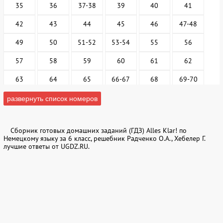
35
36
37-38
39
40
41
42
43
44
45
46
47-48
49
50
51-52
53-54
55
56
57
58
59
60
61
62
63
64
65
66-67
68
69-70
71
72
73
74
75
76
развернуть список номеров
77
78
79
82
83
84
Сборник готовых домашних заданий (ГДЗ) Alles Klar! по
85
86
87
88
89
90
Немецкому языку за 6 класс, решебник Радченко О.А., Хебелер Г.
лучшие ответы от UGDZ.RU.
91
92
94
95
96
97
98
99
100
101
102
103
104
105
106
107
108
109
110
111
112
113
114
115