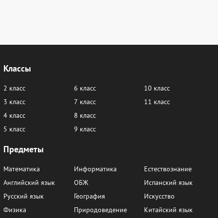
116
117
118-119
120
121
122
123
124
125
126
127
128
129
130
131
132
133
134-135
136
137
138
139
140
141
Классы
142
143-144
145
146
147
148
2 класс
6 класс
10 класс
149-150
152
153
154
155
156
3 класс
7 класс
11 класс
157
158
159
160
161-162
163
4 класс
8 класс
5 класс
9 класс
164
165
166
167
168
169
Предметы
170
171
172
173
174
175
177
178
179
180
181
182
Математика
Информатика
Естествознание
Английский язык
ОБЖ
Испанский язык
183
184
185
186
187
188
Русский язык
География
Искусство
189
190
191
192
193
194
Физика
Природоведение
Китайский язык