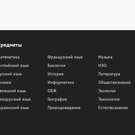
Предметы
атематика
Французский язык
Музыка
нглийский язык
Биология
ИЗО
усский язык
История
Литература
изика
Информатика
Обществознание
емецкий язык
ОБЖ
Экология
елорусский язык
География
Технология
краинский язык
Природоведение
Естествознание