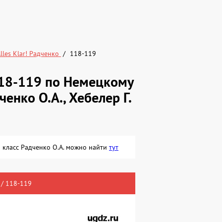
lles Klar! Радченко
118-119
18-119 по Немецкому
дченко О.А., Хебелер Г.
 6 класс Радченко О.А. можно найти
тут
 / 118-119