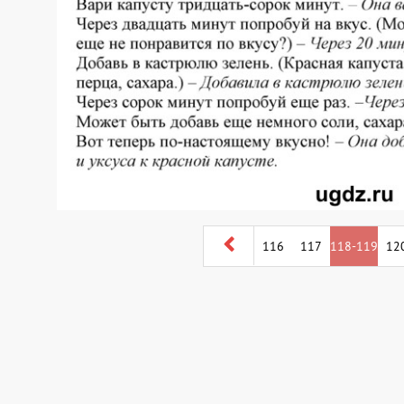
116
117
118-119
12