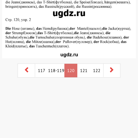
117
118-119
120
121
122