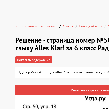
Готовые домашние задания
6 класс
Немецкий язык
A
Решение - страница номер №5
языку Alles Klar! за 6 класс Ра
Показать содержание
ГДЗ к рабочей тетради Alles Klar! по немецкому языку за
Решебник/ страница ном