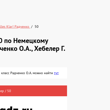
lles Klar! Радченко
50
0 по Немецкому
дченко О.А., Хебелер Г.
 6 класс Радченко О.А. можно найти
тут
ер / 50