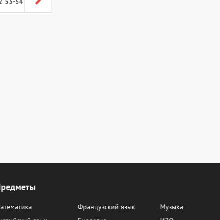
2
53-54
Предметы
атематика
Французский язык
Музыка