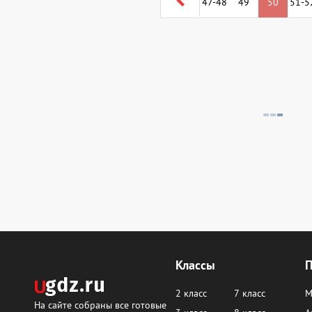
47-48
49
50
51-5
Классы
2 класс
7 класс
М
На сайте собраны все готовые