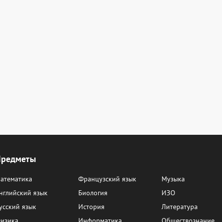
Предметы
атематика
Французский язык
Музыка
нглийский язык
Биология
ИЗО
усский язык
История
Литература
изика
Информатика
Обществознание