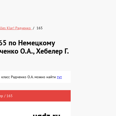
lles Klar! Радченко
165
65 по Немецкому
дченко О.А., Хебелер Г.
 6 класс Радченко О.А. можно найти
тут
р / 165