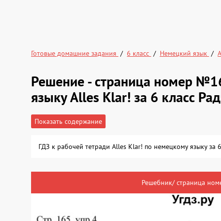
Готовые домашние задания
6 класс
Немецкий язык
A
Решение - страница номер №1
языку Alles Klar! за 6 класс Ра
Показать содержание
ГДЗ к рабочей тетради Alles Klar! по немецкому языку за
Решебник/ страница номе