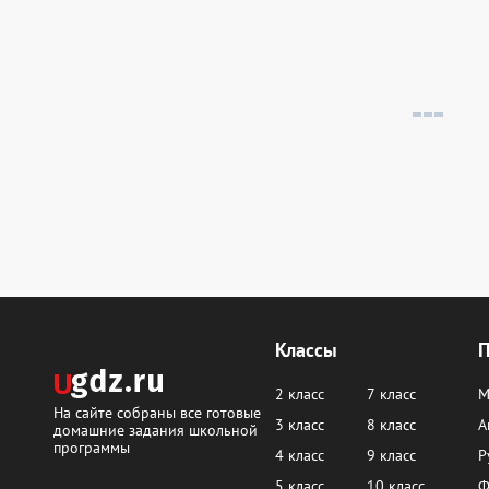
Классы
2 класс
7 класс
М
На сайте собраны все готовые
3 класс
8 класс
А
домашние задания школьной
программы
4 класс
9 класс
Р
5 класс
10 класс
Ф