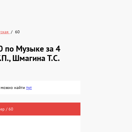
тская
60
 по Музыке за 4
.П., Шмагина Т.С.
ая можно найти
тут
ер / 60