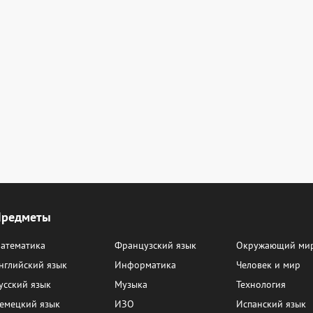
Предметы
атематика
Французский язык
Окружающий ми
нглийский язык
Информатика
Человек и мир
усский язык
Музыка
Технология
емецкий язык
ИЗО
Испанский язык