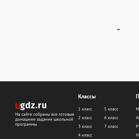
Классы
1 класс
5 класс
М
На сайте собраны все готовые
2 класс
6 класс
А
домашние задания школьной
программы
3 класс
7 класс
Р
4 класс
Н