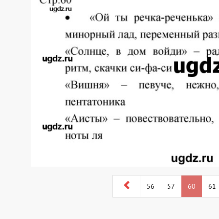
56
57
60
61