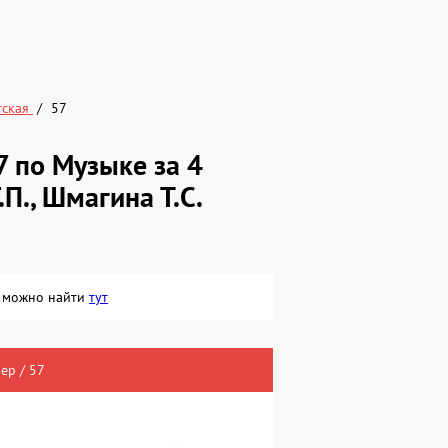
тская
57
 по Музыке за 4
.П., Шмагина Т.С.
ая можно найти
тут
ер / 57