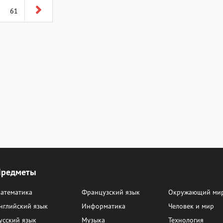
61
Предметы
атематика
Французский язык
Окружающий ми
нглийский язык
Информатика
Человек и мир
усский язык
Музыка
Технология