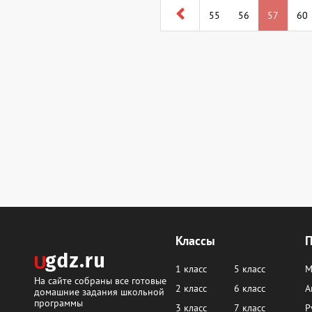
55
56
57
60
Классы
1 класс
5 класс
М
На сайте собраны все готовые
2 класс
6 класс
А
домашние задания школьной
программы
3 класс
7 класс
Р