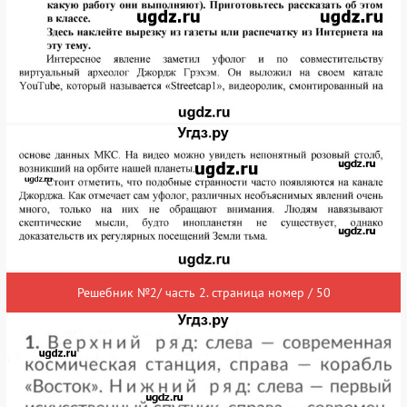
Решебник №2/ часть 2. страница номер / 50