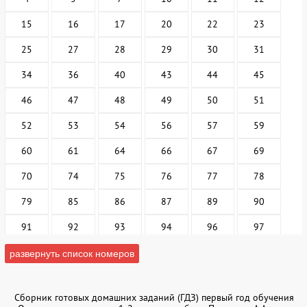
15
16
17
20
22
23
25
27
28
29
30
31
34
36
40
43
44
45
46
47
48
49
50
51
52
53
54
56
57
59
60
61
64
66
67
69
70
74
75
76
77
78
79
85
86
87
89
90
91
92
93
94
96
97
98
99
100
101
102
105
развернуть список номеров
107
108
109
110
112
113
Сборник готовых домашних заданий (ГДЗ) первый год обучения
114
115
116
117
119