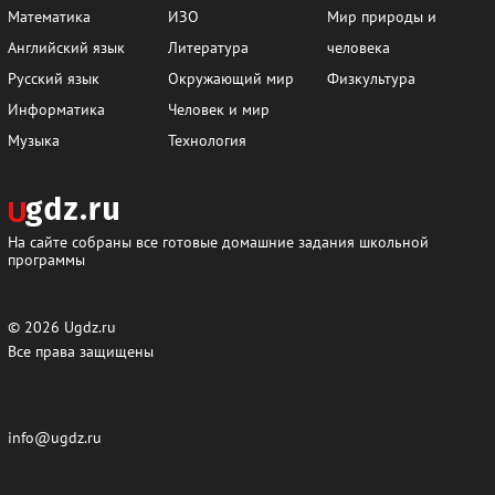
93
95
96
98
99
100
Математика
ИЗО
Мир природы и
Английский язык
Литература
человека
102
103
106
109
110
115
Русский язык
Окружающий мир
Физкультура
119
Информатика
Человек и мир
Музыка
Технология
Часть 3. Страницы
3
6
11
12
13
14
На сайте собраны все готовые домашние задания школьной
17
18
19
21
22
27
программы
29
31
33
34
35
37
38
39
40
41
44
47
© 2026
Ugdz.ru
Все права защищены
48
49
50
53
54
55
72
73
86
87
88
89
info@ugdz.ru
90
91
92
93
94
95
96
97
98
99
100
101