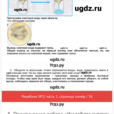
Решебник №2/ часть 1. страница номер / 56