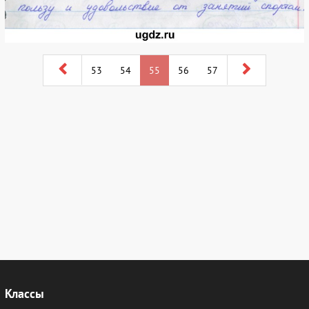
53
54
55
56
57
Классы