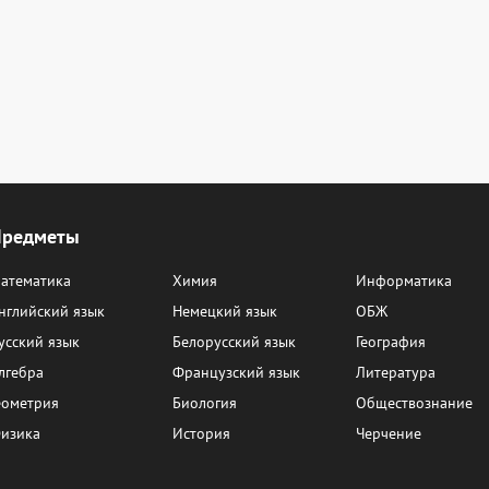
Предметы
атематика
Химия
Информатика
нглийский язык
Немецкий язык
ОБЖ
усский язык
Белорусский язык
География
лгебра
Французский язык
Литература
еометрия
Биология
Обществознание
изика
История
Черчение