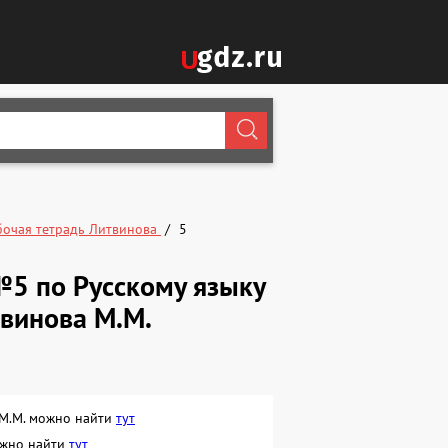
бочая тетрадь Литвинова
5
№5 по Русскому языку
твинова М.М.
я М.М. можно найти
тут
можно найти
тут