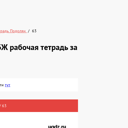
традь Подолян
63
Ж рабочая тетрадь за
йти
тут
/ 63