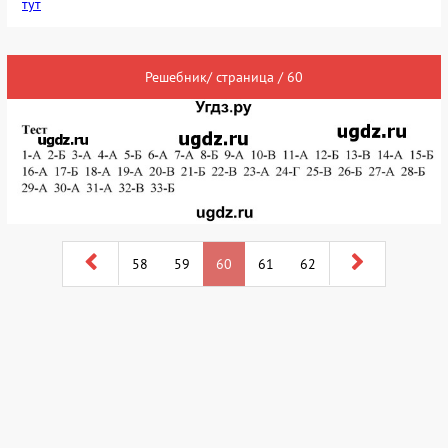
тут
Решебник/ страница / 60
58
59
60
61
62