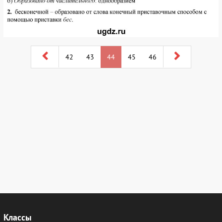
42
43
44
45
46
Классы