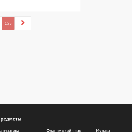
155
Предметы
атематика
Французский язык
Музыка