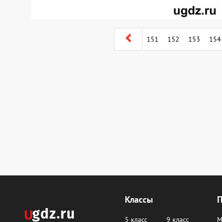
151
152
153
154
Классы
5 класс
9 класс
М