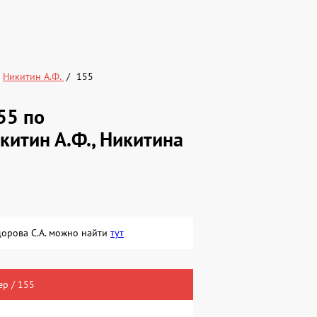
Никитин А.Ф.
155
55 по
китин А.Ф., Никитина
дорова С.А. можно найти
тут
р / 155