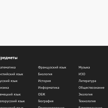
Предметы
атематика
Французский язык
Музыка
нглийский язык
Биология
ИЗО
усский язык
История
Литература
изика
Информатика
Обществознание
емецкий язык
ОБЖ
Экология
елорусский язык
География
Технология
краинский язык
Природоведение
Естествознание