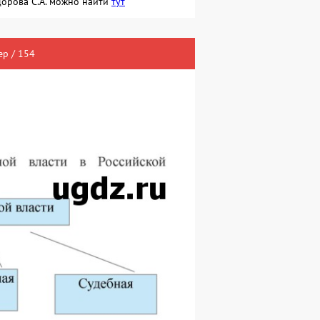
дорова С.А. можно найти
тут
р / 154