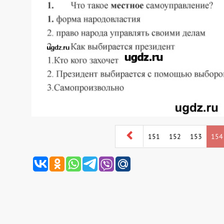
151
152
153
154