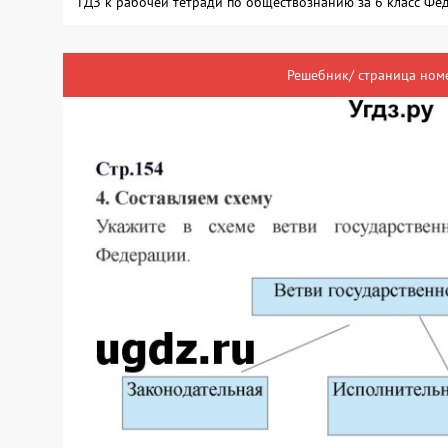
ГДЗ к рабочей тетради по обществознанию за 6 класс Фе
Решебник/ страница номе