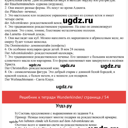
Решебник к тетради Wunderkinder/ страница / 54