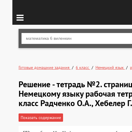
Готовые домашние задания
6 класс
Немецкий язык
р
Решение - тетрадь №2. стран
Немецкому языку рабочая тетра
класс Радченко О.А., Хебелер Г
Показать содержание