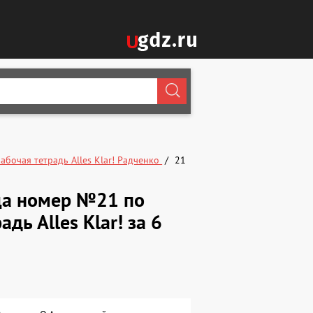
абочая тетрадь Alles Klar! Радченко
21
ица номер №21 по
дь Alles Klar! за 6
.