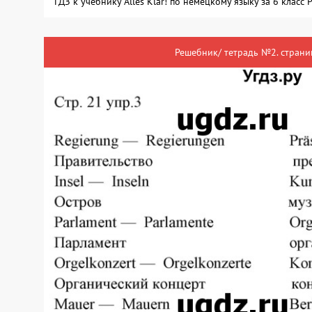
ГДЗ к учебнику Alles Klar! по немецкому языку за 6 класс
Решебник/ тетрадь №2. страни