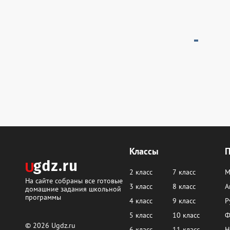
Классы
2 класс
7 класс
М
На сайте собраны все готовые
3 класс
8 класс
А
домашние задания школьной
программы
4 класс
9 класс
Р
5 класс
10 класс
Ф
© 2026
Ugdz.ru
6 класс
11 класс
Н