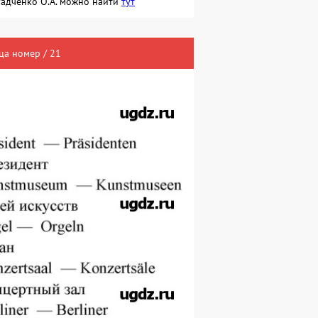
 Радченко О.А. можно найти
тут
ца номер / 21