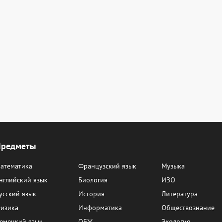
Предметы
атематика
Французский язык
Музыка
нглийский язык
Биология
ИЗО
усский язык
История
Литература
изика
Информатика
Обществознание
емецкий язык
ОБЖ
Экология