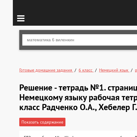
Готовые домашние задания
6 класс
Немецкий язык
р
Решение - тетрадь №1. стран
Немецкому языку рабочая тетра
класс Радченко О.А., Хебелер Г
Показать содержание