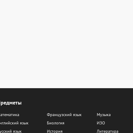
Предметы
атематика
Французский язык
Музыка
нглийский язык
Биология
ИЗО
усский язык
История
Литература