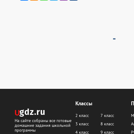
Классы
2 класс
7 класс
М
На сайте собраны все готовые
3 класс
8 класс
А
домашние задания школьной
программы
4 класс
9 класс
Р