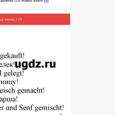
 Радченко О.А. можно найти
тут
ца номер / 78