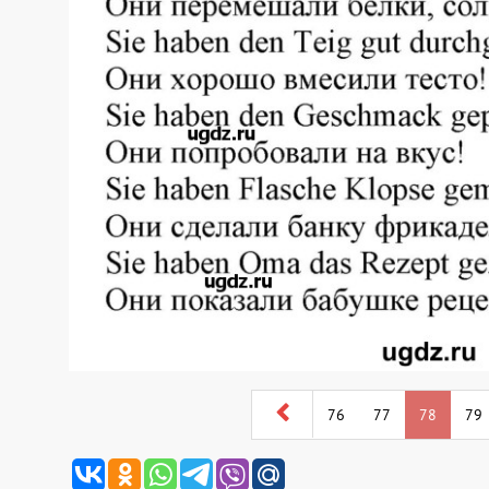
76
77
78
79