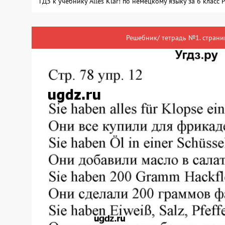
ГДЗ к учебнику Alles Klar! по немецкому языку за 6 класс
Решебник/ тетрадь №1. страни