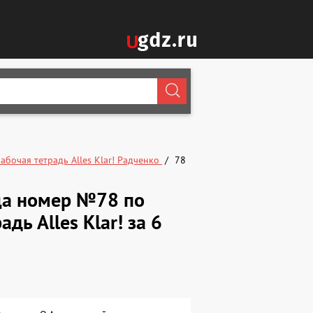
абочая тетрадь Alles Klar! Радченко
78
ица номер №78 по
дь Alles Klar! за 6
.