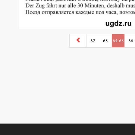
62
63
64-65
66