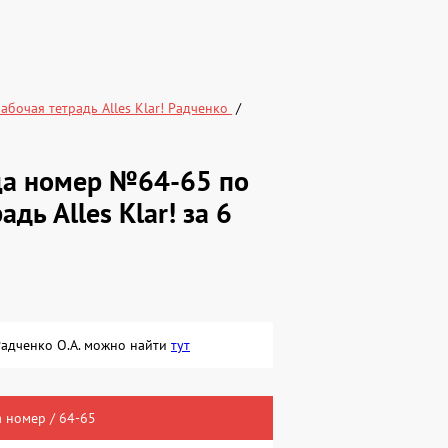
абочая тетрадь Alles Klar! Радченко
ица номер №64-65 по
дь Alles Klar! за 6
.
 Радченко О.А. можно найти
тут
 номер / 64-65