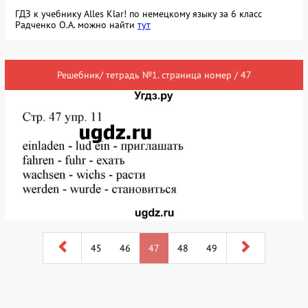
ГДЗ к учебнику Alles Klar! по немецкому языку за 6 класс
Радченко О.А. можно найти
тут
Решебник/ тетрадь №1. страница номер / 47
45
46
47
48
49