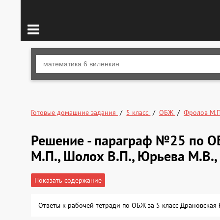
Готовые домашние задания
5 класс
ОБЖ
Фролов М.
Решение - параграф №25 по О
М.П., Шолох В.П., Юрьева М.В.
Показать содержание
Ответы к рабочей тетради по ОБЖ за 5 класс Драновская 