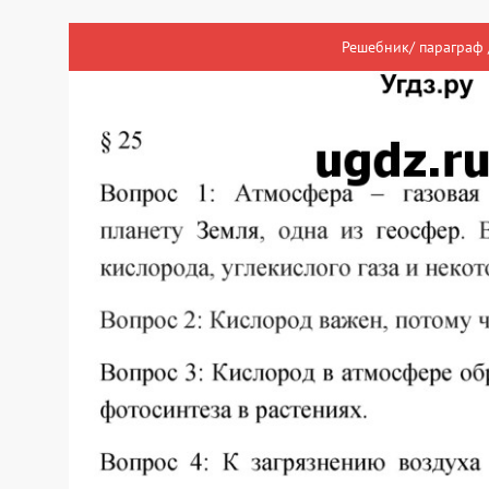
Решебник/ параграф 