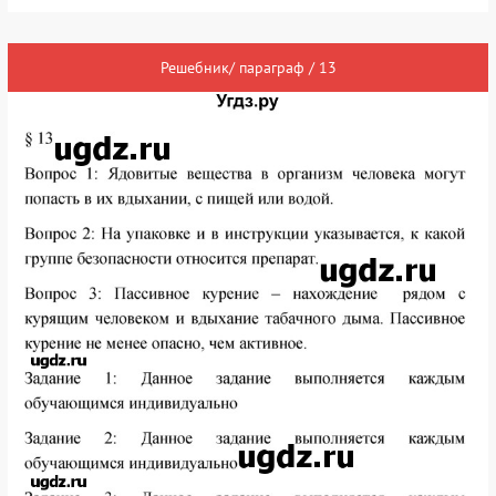
Решебник/ параграф / 13