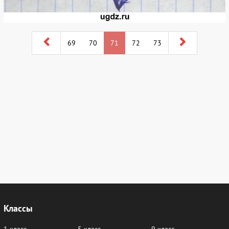
69
70
71
72
73
Классы
1 класс
5 класс
9 класс