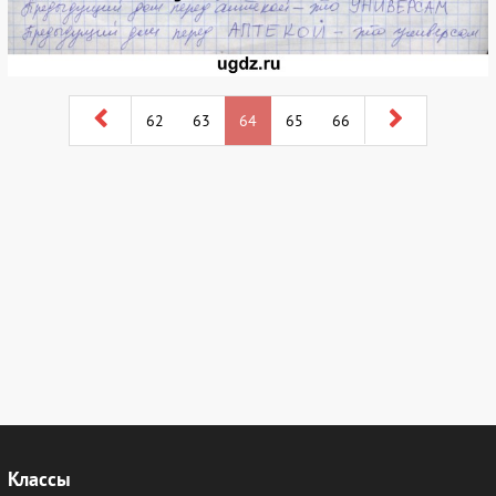
62
63
64
65
66
Классы