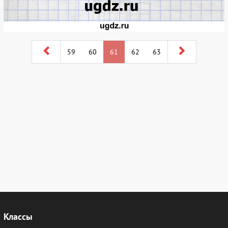
59
60
61
62
63
Классы