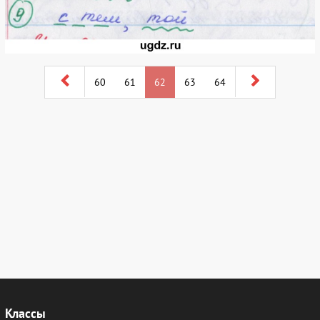
60
61
62
63
64
Классы