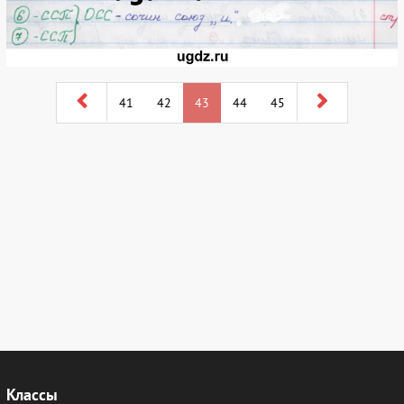
41
42
43
44
45
Классы