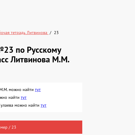
бочая тетрадь Литвинова
23
№23 по Русскому
асс Литвинова М.М.
я М.М. можно найти
тут
можно найти
тут
. Кулаева можно найти
тут
мер / 23