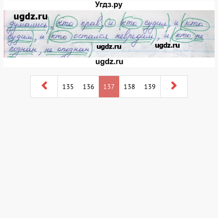
135
136
137
138
139