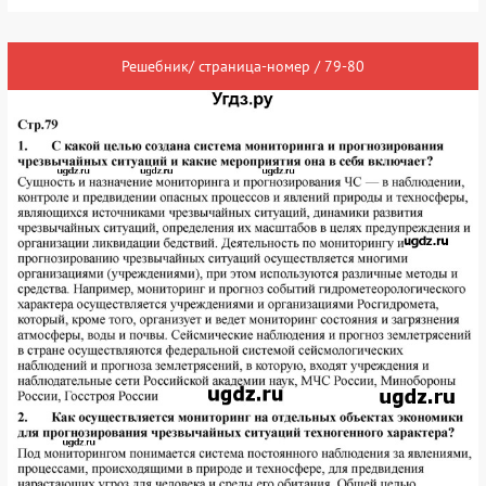
Решебник/ страница-номер / 79-80