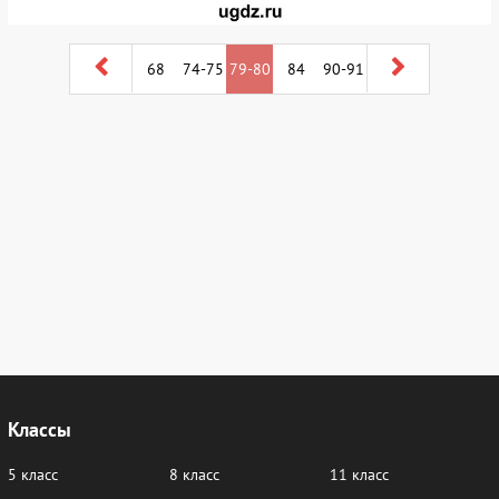
68
74-75
79-80
84
90-91
Классы
5 класс
8 класс
11 класс