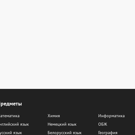
Предметы
атематика
Химия
Информатика
нглийский язык
Немецкий язык
ОБЖ
усский язык
Белорусский язык
География