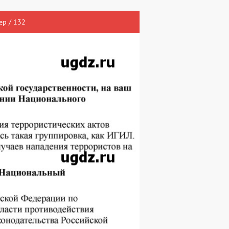
ер / 132