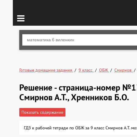
Готовые домашние задания
9 класс
ОБЖ
Смирнов
Решение - страница-номер №13
Смирнов А.Т., Хренников Б.О.
Показать содержание
ГДЗ к рабочей тетради по ОБЖ за 9 класс Смирнов А.Т. м