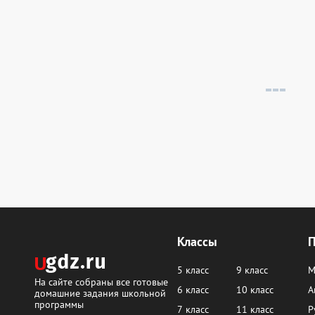
Классы
5 класс
9 класс
М
На сайте собраны все готовые
6 класс
10 класс
А
домашние задания школьной
программы
7 класс
11 класс
Р