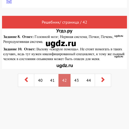
тут
Решебник/ страница / 42
40
41
42
43
44