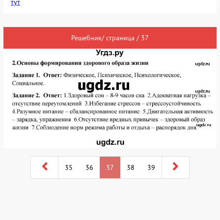
тут
Решебник/ страница / 37
35
36
37
38
39