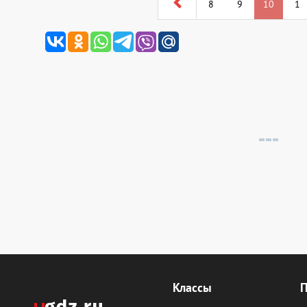
8
9
10
1
Классы