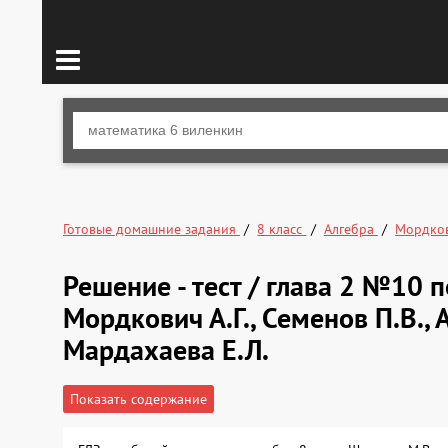
Готовые домашние задания
8 класс
Алгебра
Мордко
Решение - тест / глава 2 №10 п
Мордкович А.Г., Семенов П.В., 
Мардахаева Е.Л.
Показать содержание