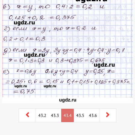
43.2
43.3
43.4
43.5
43.6