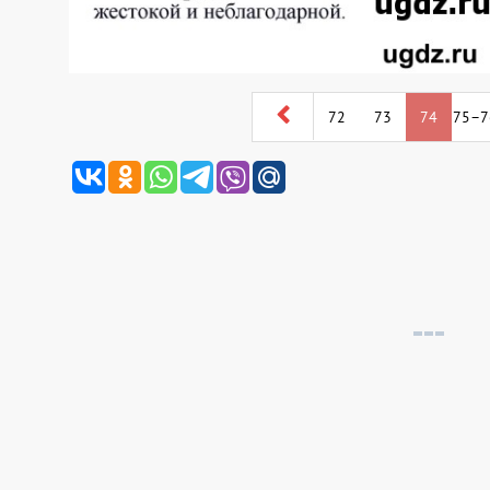
72
73
74
75–7