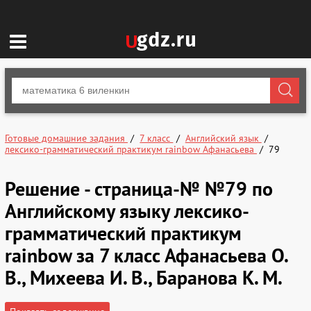
Готовые домашние задания
7 класс
Английский язык
лексико-грамматический практикум rainbow Афанасьева
79
Решение - страница-№ №79 по
Английскому языку лексико-
грамматический практикум
rainbow за 7 класс Афанасьева О.
В., Михеева И. В., Баранова К. М.