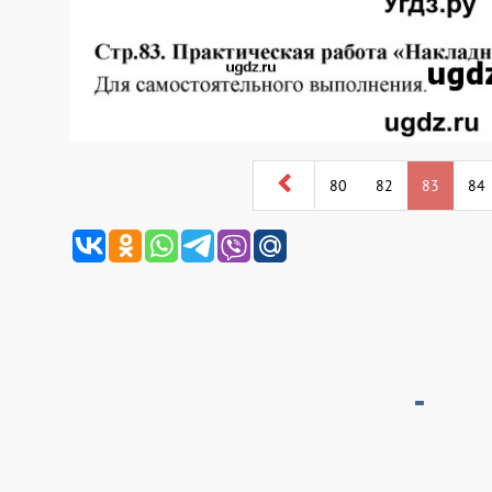
80
82
83
84