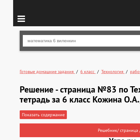
Готовые домашние задания
6 класс
Технология
рабо
Решение - страница №83 по Те
тетрадь за 6 класс Кожина О.А.
Показать содержание
Решебник/ страница 