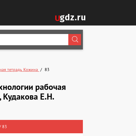
чая тетрадь Кожина
83
хнологии рабочая
, Кудакова Е.Н.
/ 83