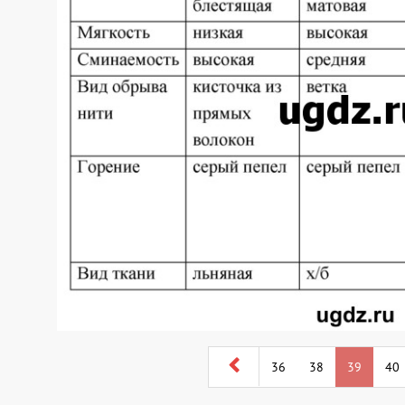
36
38
39
40