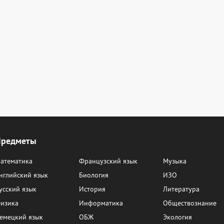
Предметы
атематика
Французский язык
Музыка
нглийский язык
Биология
ИЗО
усский язык
История
Литература
изика
Информатика
Обществознание
емецкий язык
ОБЖ
Экология