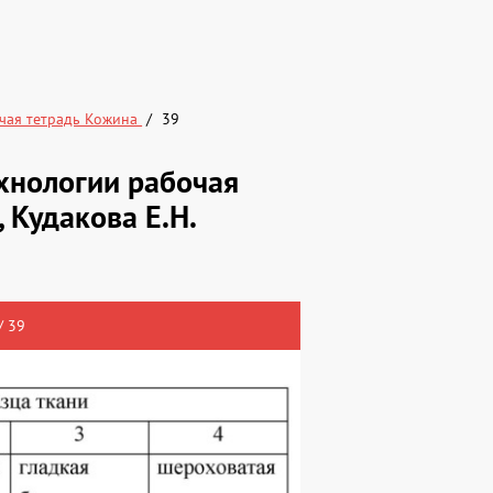
чая тетрадь Кожина
39
хнологии рабочая
, Кудакова Е.Н.
/ 39