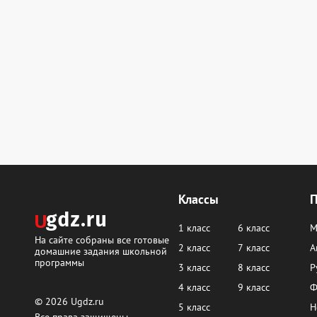
Классы
1 класс
6 класс
М
На сайте собраны все готовые
2 класс
7 класс
А
домашние задания школьной
программы
3 класс
8 класс
Р
4 класс
9 класс
Ф
© 2026
Ugdz.ru
5 класс
Н
Все права защищены