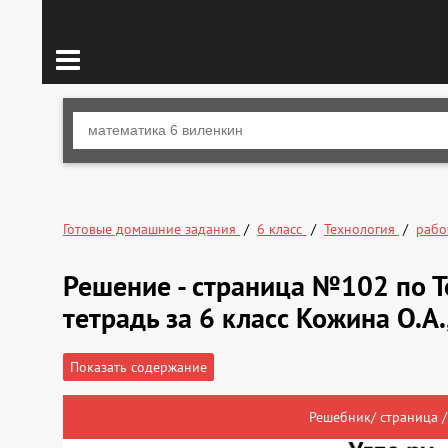
Готовые домашние задания
6 класс
Технология
рабо
Решение - страница №102 по Т
тетрадь за 6 класс Кожина О.А.
Показать содержание
Решебник/ страница /