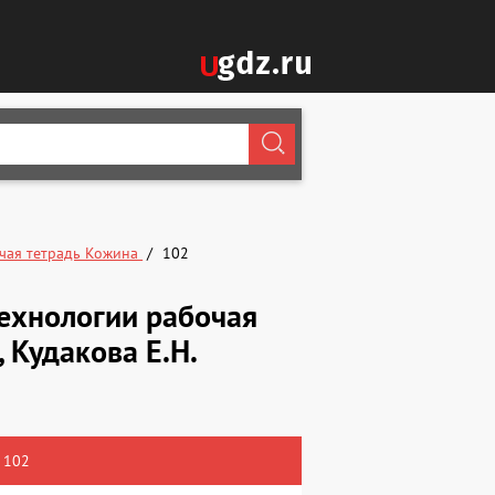
чая тетрадь Кожина
102
ехнологии рабочая
, Кудакова Е.Н.
 102