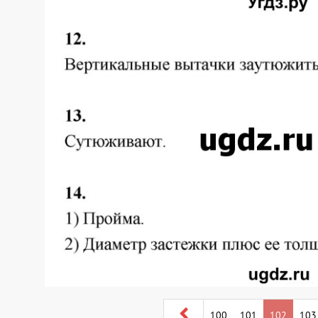
100
101
102
103