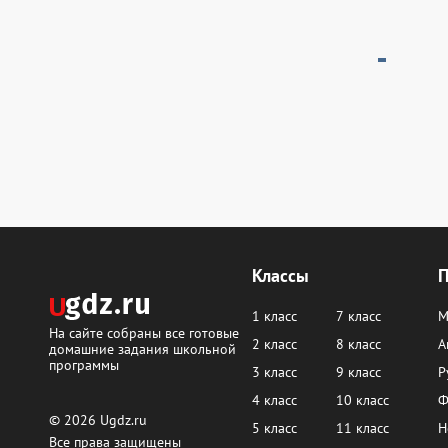
Классы
1 класс
7 класс
М
На сайте собраны все готовые
2 класс
8 класс
А
домашние задания школьной
программы
3 класс
9 класс
Р
4 класс
10 класс
Ф
© 2026
Ugdz.ru
5 класс
11 класс
Н
Все права защищены