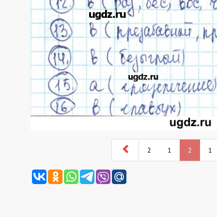
2
1
2
1