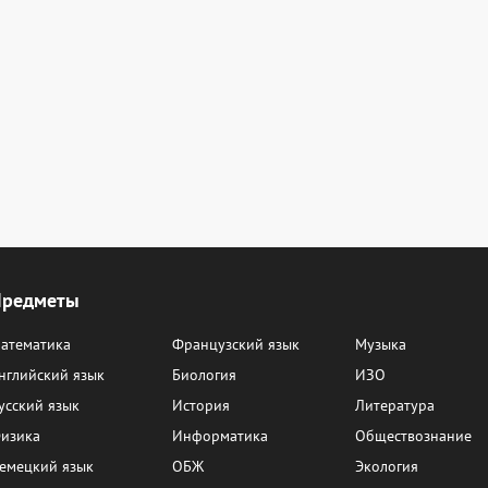
Предметы
атематика
Французский язык
Музыка
нглийский язык
Биология
ИЗО
усский язык
История
Литература
изика
Информатика
Обществознание
емецкий язык
ОБЖ
Экология