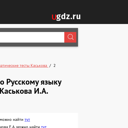
матические тесты Каськова
2
по Русскому языку
 Каськова И.А.
в можно найти
тут
емова Е.А. можно найти
тут