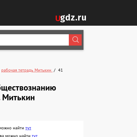
рабочая тетрадь Митькин
41
бществознанию
. Митькин
 можно найти
тут
ова можно найти
тут