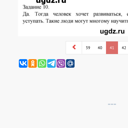
39
40
41
42