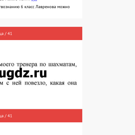
ствознанию 6 класс Лавренова можно
а / 41
а / 41