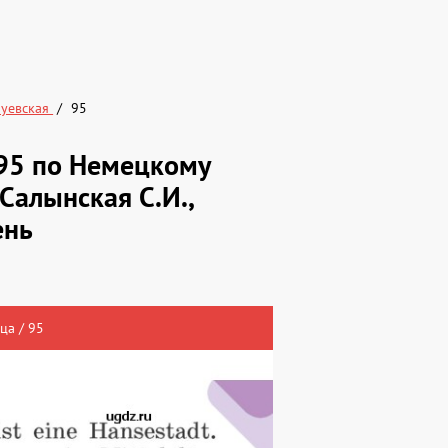
Зуевская
95
№95 по Немецкому
 Салынская С.И.,
ень
ца / 95