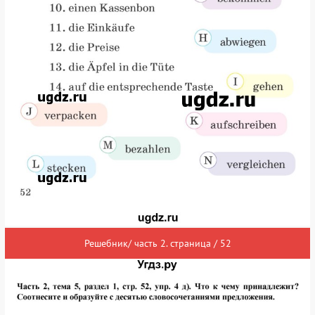
Решебник/ часть 2. страница / 52