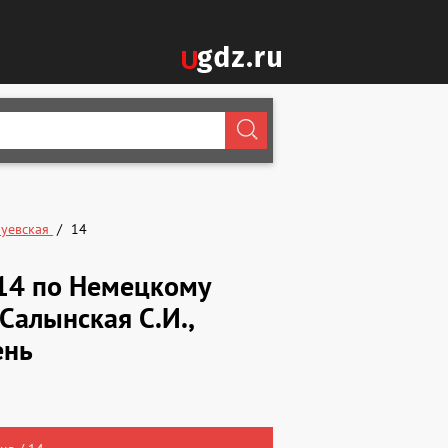
Зуевская
14
№14 по Немецкому
 Салынская С.И.,
ень