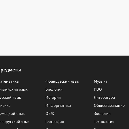
Предметы
атематика
Французский язык
Музыка
нглийский язык
Биология
ИЗО
усский язык
История
Литература
изика
Информатика
Обществознание
емецкий язык
ОБЖ
Экология
елорусский язык
География
Технология