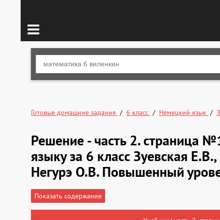
Готовые домашние задания
6 класс
Немецкий язык
Решение - часть 2. страница 
языку за 6 класс Зуевская Е.В.,
Негурэ О.В. Повышенный уров
Показать содержание