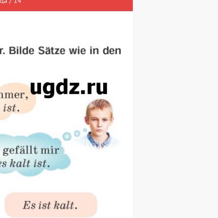
ца / 14