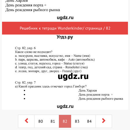
Решебник к тетради Wunderkinder/ страница / 82
80
81
82
83
84