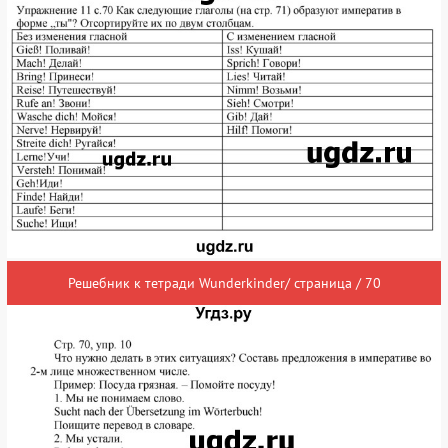
Решебник к тетради Wunderkinder/ страница / 70