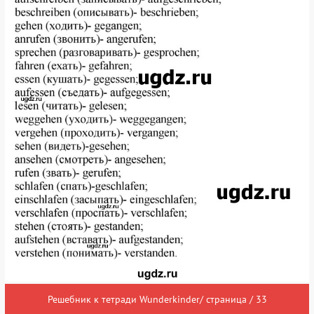
Решебник к тетради Wunderkinder/ страница / 33